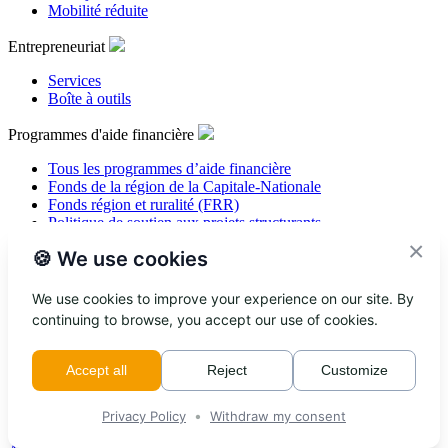
Mobilité réduite
Entrepreneuriat
Services
Boîte à outils
Programmes d'aide financière
Tous les programmes d’aide financière
Fonds de la région de la Capitale-Nationale
Fonds région et ruralité (FRR)
Politique de soutien aux projets structurants
×
🍪 We use cookies
Tourisme
Je suis visiteur
We use cookies to improve your experience on our site. By
continuing to browse, you accept our use of cookies.
Carte interactive de la MRC
Tourisme Jacques-Cartier
Accept all
Reject
Customize
Services aux intervenants touristiques
•
Privacy Policy
Withdraw my consent
Adhésion