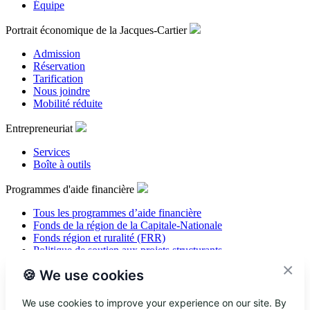
Équipe
Portrait économique de la Jacques-Cartier
Admission
Réservation
Tarification
Nous joindre
Mobilité réduite
Entrepreneuriat
Services
Boîte à outils
Programmes d'aide financière
Tous les programmes d’aide financière
Fonds de la région de la Capitale-Nationale
Fonds région et ruralité (FRR)
Politique de soutien aux projets structurants
×
🍪 We use cookies
Tourisme
Je suis visiteur
We use cookies to improve your experience on our site. By