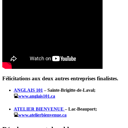
Félicitations aux deux autres entreprises finalistes.
ANGLAIS 101
– Sainte-Brigitte-de-Laval;
💻
www.anglais101.ca
ATELIER BIENVENUE
– Lac-Beauport;
💻
www.atelierbienvenue.ca