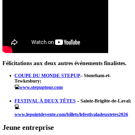
Félicitations aux deux autres événements finalistes.
COUPE DU MONDE STEPUP
–
Stoneham-et-
Tewkesbury;
💻
www.stepuptour.com
FESTIVAL À DEUX TÊTES
–
Sainte-Brigitte-de-Laval;
💻
www.lepointdevente.com/billets/lefestivaladeuxtetes2026
Jeune entreprise