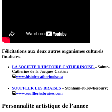
Félicitations aux deux autres organismes culturels
finalistes.
LA SOCIÉTÉ D’HISTOIRE CATHERINOISE
– Sainte-
Catherine-de-la-Jacques-Cartier;
💻
www.histoirecatherinoise.ca
SOUFFLER LES BRAISES
– Stonham-et-Tewkesbury;
💻
www.soufflerlesbraises.com
Personnalité artistique de l’année