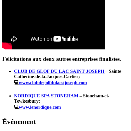
Félicitations aux deux autres entreprises finalistes.
CLUB DE GLOF DU LAC SAINT-JOSEPH
– Sainte-
Catherine-de-la-Jacques-Cartier;
💻
www.clubdegolfdulacstjoseph.com
NORDIQUE SPA STONEHAM
– Stoneham-et-
Tewkesbury;
💻
www.lenordique.com
Événement