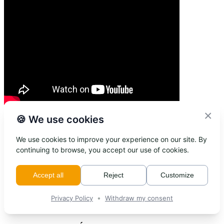
×
🍪 We use cookies
Félicitations aux deux autres artistes finalistes.
We use cookies to improve your experience on our site. By
ANNA GROLEAU
– Stoneham-et-Tewkesbury;
continuing to browse, you accept our use of cookies.
ISABELLE HENRY
– Sainte-Brigitte-de-Laval;
Accept all
Reject
Customize
•
Privacy Policy
Withdraw my consent
Bénévole de l’année